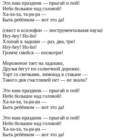
Это наш праздник — прыгай и пой!
Небо большое над головой!
Ха-ха-ха, та-ра-ра —
Быть ребёнком — вот это да!
(свист и ксилофон — инструментальная пауза)
Hey-hey! Ho-ho!
Хлопай в ладоши — раз, два, три!
Hey-hey! Ho-ho!
Громче смейся — посмотри!
Мороженое тает на ладошке,
Друзья бегут по солнечной дорожке.
Торт со свечками, лимонад в стакане —
Такого дня счастливей нет — не знали?
Это наш праздник — прыгай и пой!
Небо большое над головой!
Ха-ха-ха, та-ра-ра —
Быть ребёнком — вот это да!
Это наш праздник — прыгай и пой!
Небо большое над головой!
Ха-ха-ха, та-ра-ра —
Быть ребёнком — вот это да!