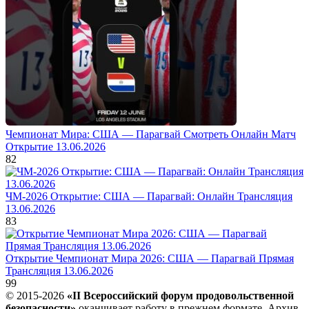
Чемпионат Мира: США — Парагвай Смотреть Онлайн Матч
Открытие 13.06.2026
82
ЧМ-2026 Открытие: США — Парагвай: Онлайн Трансляция
13.06.2026
83
Открытие Чемпионат Мира 2026: США — Парагвай Прямая
Трансляция 13.06.2026
99
© 2015-2026
«II Всероссийский форум продовольственной
безопасности»
оканчивает работу в прежнем формате. Архив