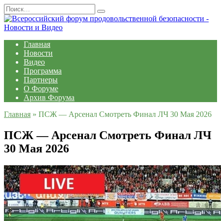
Перейти
Search
к
for:
содержанию
Главная
Новости
Видео
Программа
Партнеры
О Форуме
Архив Форума
Главная
»
ПСЖ — Арсенал Смотреть Финал ЛЧ 30 Мая 2026
ПСЖ — Арсенал Смотреть Финал ЛЧ
30 Мая 2026