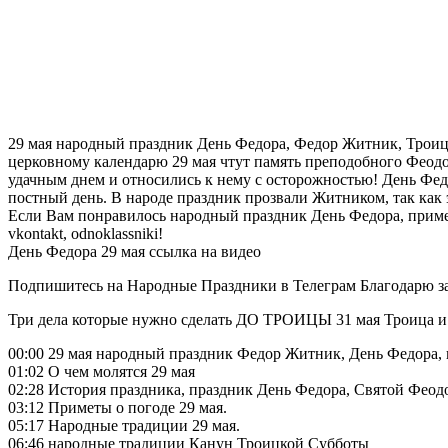
29 мая народный праздник День Федора, Федор Житник, Троицк
церковному календарю 29 мая чтут память преподобного Феодо
удачным днем и относились к нему с осторожностью! День Фед
постный день. В народе праздник прозвали Житником, так как 
Если Вам понравилось народный праздник День Федора, приметы
vkontakt, odnoklassniki!
День Федора 29 мая ссылка на видео
Подпишитесь на Народные Праздники в Телеграм Благодарю з
Три дела которые нужно сделать ДО ТРОИЦЫ 31 мая Троица
00:00 29 мая народный праздник Федор Житник, День Федора,
01:02 О чем молятся 29 мая
02:28 История праздника, праздник День Федора, Святой Фео
03:12 Приметы о погоде 29 мая.
05:17 Народные традиции 29 мая.
06:46 народные традиции Канун Троицкой Субботы