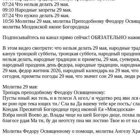
07:24 Что нельзя делать 29 мая.
09:10 Народные запреты 29 мая.
07:24 Что нужно делать 29 мая.
10:56 Молитвы 29 мая, молитва Преподобному Феодору Освящ
молитва Моздокской иконе Богородицы
Подписывайтесь на канал прямо сейчас! ОБЯЗАТЕЛЬНО нажмит
В этом видео смотрите: что нельзя делать 29 мая, народные тр
канун троицкой субботы, троицкая суббота, народный праздни
нельзя делать, народные традиции и приметы, 29 мая, суеверия
народный праздник день федора, народные традиции, народные 
29 мая, федор житник 2026, народный календарь на 29 мая, чт
сегодня, приметы погоды 29 мая, что значит сон 29 мая, люди 
Молитва 29 мая:
Тропарь преподобному Феодору Освященному:
Пусты нный жи тель, и в телеси А нгел,/ и чудотво рец яви лся
ве рою при тека ющих ти./ Сла ва Да вшему тебе кре пость,/ сл
Кондак Пресвятой Богородице пред иконой Ея «Мокздоская»
Взбра нной Воево де, Влады чице на шей Богоро дице, похва ль
благосе рдая Ма ти, бу ди неотсту пна ми лостию Твое ю от на 
Молитва Федору Освященному о помощи, молитва Ангелу Хран