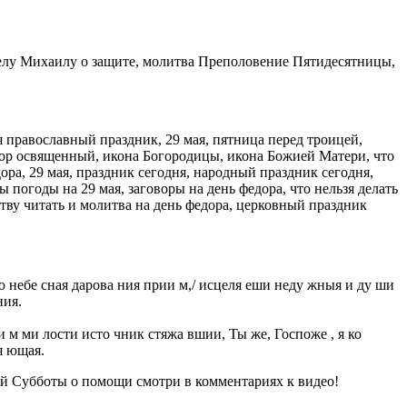
лу Михаилу о защите, молитва Преполовение Пятидесятницы,
ая православный праздник, 29 мая, пятница перед троицей,
одор освященный, икона Богородицы, икона Божией Матери, что
ора, 29 мая, праздник сегодня, народный праздник сегодня,
погоды на 29 мая, заговоры на день федора, что нельзя делать
итву читать и молитва на день федора, церковный праздник
вою небе сная дарова ния прии м,/ исцеля еши неду жныя и ду ши
ния.
и м ми лости исто чник стяжа вшии, Ты же, Госпоже , я ко
я ющая.
 Субботы о помощи смотри в комментариях к видео!