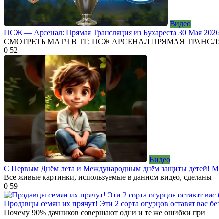
Видео
ПСЖ — Арсенал: Прямая Трансляция из Бухареста 30 Мая 202
СМОТРЕТЬ МАТЧ В ТГ: ПСЖ АРСЕНАЛ ПРЯМАЯ ТРАНСЛ
0
52
Видео
С Первым Днём лета и Международным днём защиты детей! М
Все живые картинки, используемые в данном видео, сделаны
0
59
Продавцы семян их прячут! Эти 2 сорта огурцов оставят вас без
Почему 90% дачников совершают одни и те же ошибки при