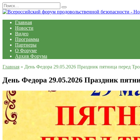
Перейти
Search
к
for:
содержанию
Главная
Новости
Видео
Программа
Партнеры
О Форуме
Архив Форума
Главная
»
День Федора 29.05.2026 Праздник пятница перед Тро
День Федора 29.05.2026 Праздник пятни