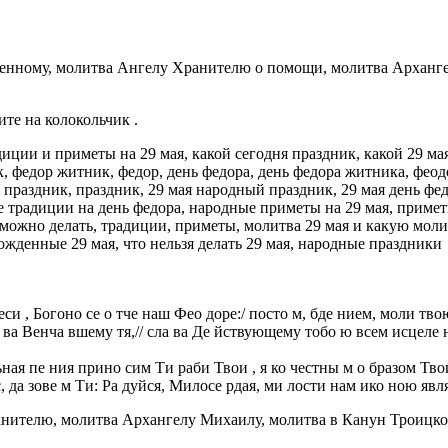
енному, молитва Ангелу Хранителю о помощи, молитва Арханге
е на колокольчик .
адиции и приметы на 29 мая, какой сегодня праздник, какой 29 м
к, федор житник, федор, день федора, день федора житника, фе
, праздник, праздник, 29 мая народный праздник, 29 мая день фед
традиции на день федора, народные приметы на 29 мая, приметы 
о можно делать, традиции, приметы, молитва 29 мая и какую мол
рожденные 29 мая, что нельзя делать 29 мая, народные праздники
 еси , Богоно се о тче наш Фео доре:/ посто м, бде нием, моли т
а ва Венча вшему тя,// сла ва Де йствующему тобо ю всем исцеле 
ная пе ния прино сим Ти раби Твои , я ко честны м о бразом Тво
с, да зове м Ти: Ра дуйся, Милосе рдая, ми лости нам ико ною явл
ителю, молитва Архангелу Михаилу, молитва в Канун Троицкой