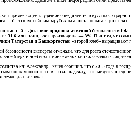
о происхождения. Здесь же в виде инфографики были представл
кий премьер оценил удачное объединение искусства с аграрной
дия
— была крупнейшим зарубежным поставщиком картофеля на
рописанный в
Доктрине продовольственной безопасности РФ
авил
31,6 млн. тонн
, рост производства —
3%
. При том, что са
блики Татарстан и Башкортостан
, «второй хлеб» выращивают 
й безопасности эксперты отмечали, что для роста отечественног
альное (первичное) и элитное семеноводство, создавать соврем
озяйства РФ Александр Ткачёв сообщил, что с 2015 года в госпр
тывающих мощностей и выразил надежду, что найдутся предприн
т земли до прилавка».