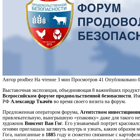
Автор
prodbez
На чтение
3 мин
Просмотров
41
Опубликовано
Выставочная экспозиция, объединяющая 8 важнейших продуктов 
Всероссийском форуме продовольственной безопасности
. И
РФ
Александр Ткачёв
во время своего визита на форум.
Предложенная оператором форума,
Агентством инвестиционно
привлекательную, выигрышную «упаковку» даже для такого неб
художник
Винсент Ван Гог
. Его узнаваемый портрет красовал
огнями приглашала заглянуть внутрь и узнать, каким образом м
Гога, написанные в
1885
году и сюжетно связанные с картофел