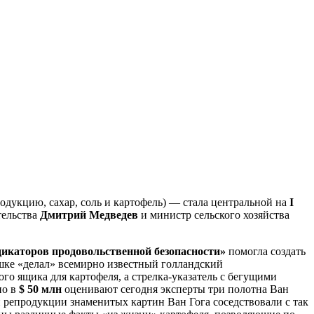
дукцию, сахар, соль и картофель) — стала центральной на
I
тельства
Дмитрий Медведев
и министр сельского хозяйства
икаторов продовольственной безопасности»
помогла создать
шке «делал» всемирно известный голландский
го ящика для картофеля, а стрелка-указатель с бегущими
но в
$ 50 млн
оценивают сегодня эксперты три полотна Ван
 репродукции знаменитых картин Ван Гога соседствовали с так