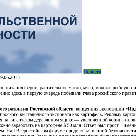
Новости
09.06.2015
питания (зерно, растительное масло, мясо, молоко, рыбную про
менно здесь в первую очередь побывали глава российского прави
го развития Ростовской области
, концепция экспозиции
«Инд
роского выставочного экспоната как картофель. Рекламу карто
ся на гигантском деревянном ящике — увеличенной копии типово
ожно заработать на картофеле $ 50 млн. Ответ был прост – имен
ем. На I Всероссийском форуме продовольственной безопасности