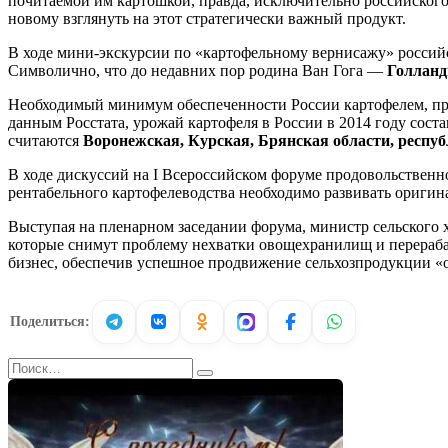
почитаемой им картошкой, правда, исключительно российског
новому взглянуть на этот стратегически важный продукт.
В ходе мини-экскурсии по «картофельному вернисажу» российс
Символично, что до недавних пор родина Ван Гога —
Голлан
Необходимый минимум обеспеченности России картофелем, п
данным Росстата, урожай картофеля в России в 2014 году сост
считаются
Воронежская, Курская, Брянская области, респу
В ходе дискуссий на I Всероссийском форуме продовольственно
рентабельного картофелеводства необходимо развивать оригин
Выступая на пленарном заседании форума, министр сельского х
которые снимут проблему нехватки овощехранилищ и перераба
бизнес, обеспечив успешное продвижение сельхозпродукции «о
Поделиться:
Search
for: