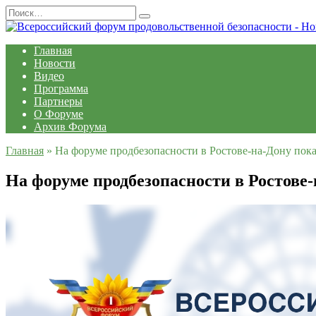
Перейти
Search
к
for:
содержанию
Главная
Новости
Видео
Программа
Партнеры
О Форуме
Архив Форума
Главная
»
На форуме продбезопасности в Ростове-на-Дону показа
На форуме продбезопасности в Ростове-н