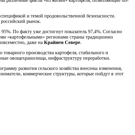
ены различные факты «из жизни» картофеля, позволяющие по-
 спецификой и темой продовольственной безопасности.
 российский рынок.
– 95%. По факту уже достигнут показатель 97,4%. Согласно
мыми «картофельными» регионами страны традиционно
повсеместно, даже на
Крайнем Севере
.
о товарного производства картофеля, стабильного и
енные овощехранилища, инфраструктуру переработки.
ограмму развития сельского хозяйства внесены изменения,
иматели, коммерческие структуры, которые пойдут в этот