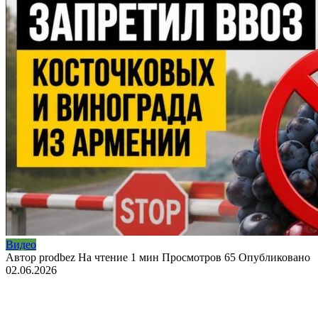
Видео
Автор
prodbez
На чтение
1 мин
Просмотров
65
Опубликовано
02.06.2026