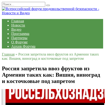
Перейти
Search
к
for:
содержанию
Главная
Новости
Видео
Программа
Партнеры
О Форуме
Архив Форума
Главная
»
Россия запретила ввоз фруктов из Армении таких
как: Вишня, виноград и косточковые под запретом
Россия запретила ввоз фруктов из
Армении таких как: Вишня, виноград
и косточковые под запретом