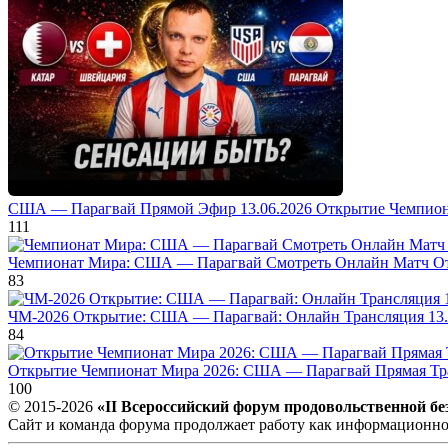
США — Парагвай Прямой Эфир 13.06.2026 Открытие Чемпион
111
Чемпионат Мира: США — Парагвай Смотреть Онлайн Матч От
83
ЧМ-2026 Открытие: США — Парагвай: Онлайн Трансляция 13.
84
Открытие Чемпионат Мира 2026: США — Парагвай Прямая Тра
100
© 2015-2026
«II Всероссийский форум продовольственной бе
Сайт и команда форума продолжает работу как информационн