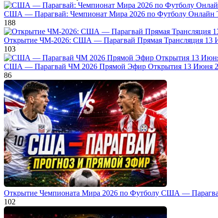
США — Парагвай: Чемпионат Мира 2026 по Футболу Онлайн 
188
Открытие ЧМ-2026: США — Парагвай Прямая Трансляция 13 
103
США — Парагвай ЧМ 2026 Прямой Эфир Открытия 13 Июня 
86
Открытие Чемпионата Мира 2026 по Футболу США — Парагва
102