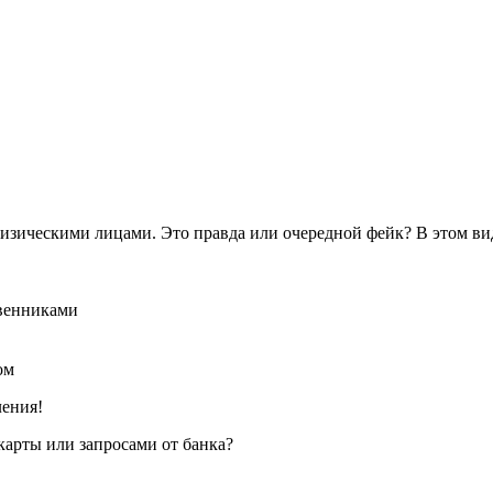
изическими лицами. Это правда или очередной фейк? В этом вид
твенниками
ом
ления!
карты или запросами от банка?