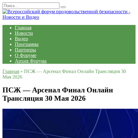
Перейти
Search
к
for:
содержанию
Главная
Новости
Видео
Программа
Партнеры
О Форуме
Архив Форума
Главная
»
ПСЖ — Арсенал Финал Онлайн Трансляция 30
Мая 2026
ПСЖ — Арсенал Финал Онлайн
Трансляция 30 Мая 2026