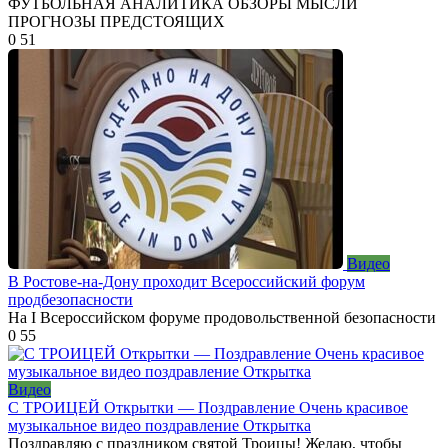
ФУТБОЛЬНАЯ АНАЛИТИКА ОБЗОРЫ МЫСЛИ
ПРОГНОЗЫ ПРЕДСТОЯЩИХ
0
51
Видео
В Ростове-на-Дону проходит Всероссийский форум
продбезопасности
На I Всероссийском форуме продовольственной безопасности
0
55
Видео
С ТРОИЦЕЙ Открытки — Поздравление Очень красивое
музыкальное видео поздравление Открытка
Поздравляю с праздником святой Троицы! Желаю, чтобы