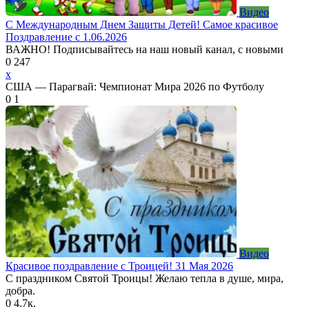
Видео
С Международным Днем Защиты Детей! Самое красивое
Поздравление с 1.06.2026
ВАЖНО! Подписывайтесь на наш новый канал, с новыми
0
247
x
США — Парагвай: Чемпионат Мира 2026 по Футболу
0
1
Видео
Красивое поздравление с Троицей! 31 Мая 2026
С праздником Святой Троицы! Желаю тепла в душе, мира,
добра.
0
4.7к.