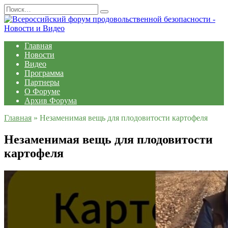
Перейти
Search
к
for:
содержанию
Главная
Новости
Видео
Программа
Партнеры
О Форуме
Архив Форума
Главная
»
Незаменимая вещь для плодовитости картофеля
Незаменимая вещь для плодовитости
картофеля