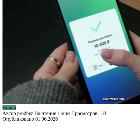
Видео
Автор
prodbez
На чтение
1 мин
Просмотров
133
Опубликовано
01.06.2026