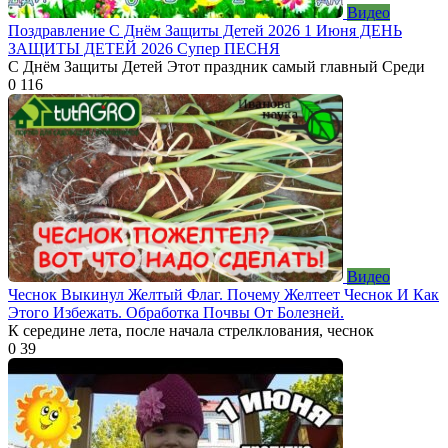
Видео
Поздравление С Днём Защиты Детей 2026 1 Июня ДЕНЬ
ЗАЩИТЫ ДЕТЕЙ 2026 Супер ПЕСНЯ
С Днём Защиты Детей Этот праздник самый главный Среди
0
116
Видео
Чеснок Выкинул Желтый Флаг. Почему Желтеет Чеснок И Как
Этого Избежать. Обработка Почвы От Болезней.
К середине лета, после начала стрелклования, чеснок
0
39