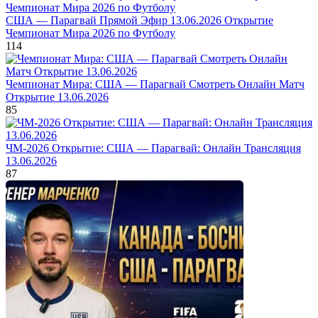
США — Парагвай Прямой Эфир 13.06.2026 Открытие
Чемпионат Мира 2026 по Футболу
114
Чемпионат Мира: США — Парагвай Смотреть Онлайн Матч
Открытие 13.06.2026
85
ЧМ-2026 Открытие: США — Парагвай: Онлайн Трансляция
13.06.2026
87