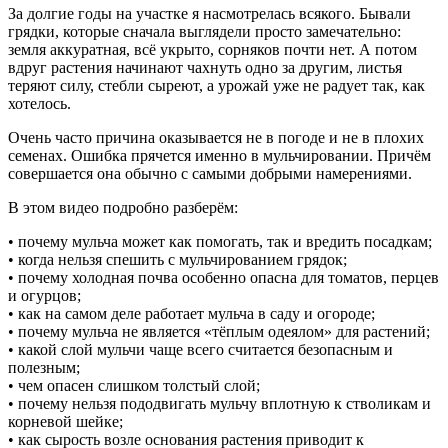
За долгие годы на участке я насмотрелась всякого. Бывали
грядки, которые сначала выглядели просто замечательно:
земля аккуратная, всё укрыто, сорняков почти нет. А потом
вдруг растения начинают чахнуть одно за другим, листья
теряют силу, стебли сыреют, а урожай уже не радует так, как
хотелось.
Очень часто причина оказывается не в погоде и не в плохих
семенах. Ошибка прячется именно в мульчировании. Причём
совершается она обычно с самыми добрыми намерениями.
В этом видео подробно разберём:
• почему мульча может как помогать, так и вредить посадкам;
• когда нельзя спешить с мульчированием грядок;
• почему холодная почва особенно опасна для томатов, перцев
и огурцов;
• как на самом деле работает мульча в саду и огороде;
• почему мульча не является «тёплым одеялом» для растений;
• какой слой мульчи чаще всего считается безопасным и
полезным;
• чем опасен слишком толстый слой;
• почему нельзя пододвигать мульчу вплотную к стволикам и
корневой шейке;
• как сырость возле основания растения приводит к