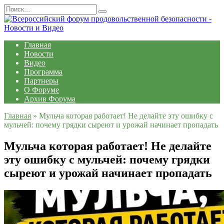
Перейти
Search
к
for:
содержанию
Главная
Новости
Видео
Программа
Партнеры
О Форуме
Архив Форума
Главная
»
Мульча которая работает! Не делайте эту ошибку с
мульчей: почему грядки сыреют и урожай начинает пропадать
Мульча которая работает! Не делайте
эту ошибку с мульчей: почему грядки
сыреют и урожай начинает пропадать