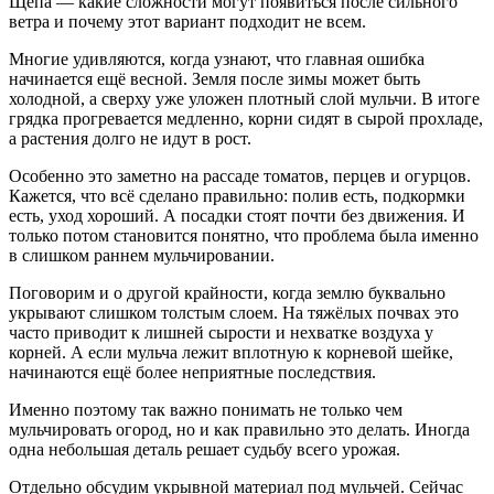
Щепа — какие сложности могут появиться после сильного
ветра и почему этот вариант подходит не всем.
Многие удивляются, когда узнают, что главная ошибка
начинается ещё весной. Земля после зимы может быть
холодной, а сверху уже уложен плотный слой мульчи. В итоге
грядка прогревается медленно, корни сидят в сырой прохладе,
а растения долго не идут в рост.
Особенно это заметно на рассаде томатов, перцев и огурцов.
Кажется, что всё сделано правильно: полив есть, подкормки
есть, уход хороший. А посадки стоят почти без движения. И
только потом становится понятно, что проблема была именно
в слишком раннем мульчировании.
Поговорим и о другой крайности, когда землю буквально
укрывают слишком толстым слоем. На тяжёлых почвах это
часто приводит к лишней сырости и нехватке воздуха у
корней. А если мульча лежит вплотную к корневой шейке,
начинаются ещё более неприятные последствия.
Именно поэтому так важно понимать не только чем
мульчировать огород, но и как правильно это делать. Иногда
одна небольшая деталь решает судьбу всего урожая.
Отдельно обсудим укрывной материал под мульчей. Сейчас