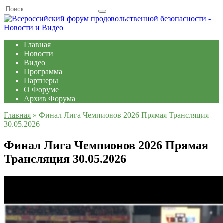
Перейти
Search
к
for:
содержанию
Главная
Новости
Видео
Программа
Партнеры
О Форуме
Архив Форума
Главная
»
Финал Лига Чемпионов 2026 Прямая Трансляция
30.05.2026
Финал Лига Чемпионов 2026 Прямая
Трансляция 30.05.2026