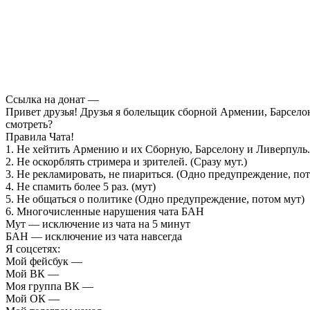
Ссылка на донат —
Привет друзья! Друзья я болельщик сборной Армении, Барселон
смотреть?
Правила Чата!
1. Не хейтить Армению и их Сборную, Барселону и Ливерпуль.
2. Не оскорблять стримера и зрителей. (Сразу мут.)
3. Не рекламировать, не пиариться. (Одно предупреждение, пот
4. Не спамить более 5 раз. (мут)
5. Не общаться о политике (Одно предупреждение, потом мут)
6. Многочисленные нарушения чата БАН
Мут — исключение из чата на 5 минут
БАН — исключение из чата навсегда
Я соцсетях:
Мой фейсбук —
Мой ВК —
Моя группа ВК —
Мой ОК —