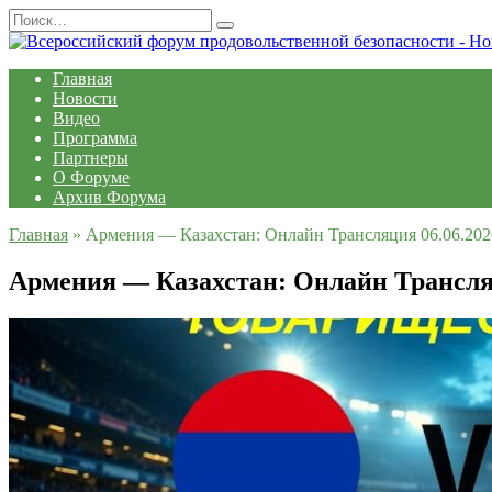
Перейти
Search
к
for:
содержанию
Главная
Новости
Видео
Программа
Партнеры
О Форуме
Архив Форума
Главная
»
Армения — Казахстан: Онлайн Трансляция 06.06.202
Армения — Казахстан: Онлайн Трансляц